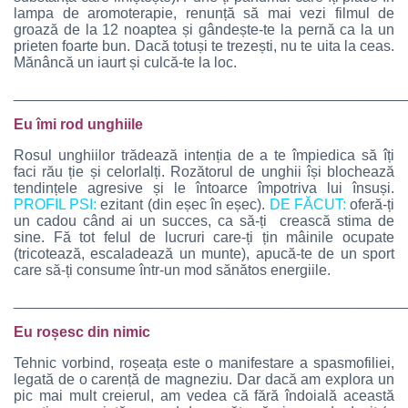
lampa de aromoterapie, renunță să mai vezi filmul de
groază de la 12 noaptea și gândește-te la pernă ca la un
prieten foarte bun. Dacă totuși te trezești, nu te uita la ceas.
Mănâncă un iaurt și culcă-te la loc.
________________________________________________
Eu îmi rod unghiile
Rosul unghiilor trădează intenția de a te împiedica să îți
faci rău ție și celorlalți. Rozătorul de unghii își blochează
tendințele agresive și le întoarce împotriva lui însuși.
PROFIL PSI:
ezitant (din eșec în eșec).
DE FĂCUT:
oferă-ți
un cadou când ai un succes, ca să-ți crească stima de
sine. Fă tot felul de lucruri care-ți țin mâinile ocupate
(tricotează, escaladează un munte), apucă-te de un sport
care să-ți consume într-un mod sănătos energiile.
________________________________________________
Eu roșesc din nimic
Tehnic vorbind, roșeața este o manifestare a spasmofiliei,
legată de o carență de magneziu. Dar dacă am explora un
pic mai mult creierul, am vedea că fără îndoială această