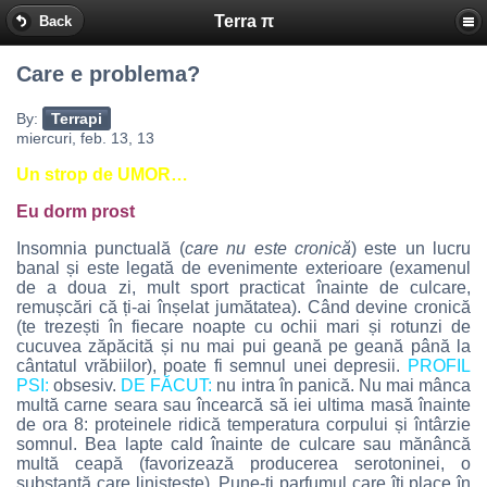
Terra π
Back
Care e problema?
By:
Terrapi
miercuri, feb. 13, 13
Un strop de UMOR…
Eu dorm prost
Insomnia punctuală (
care nu este cronică
) este un lucru
banal și este legată de evenimente exterioare (examenul
de a doua zi, mult sport practicat înainte de culcare,
remușcări că ți-ai înșelat jumătatea). Când devine cronică
(te trezești în fiecare noapte cu ochii mari și rotunzi de
cucuvea zăpăcită și nu mai pui geană pe geană până la
cântatul vrăbiilor), poate fi semnul unei depresii.
PROFIL
PSI:
obsesiv.
DE FĂCUT:
nu intra în panică. Nu mai mânca
multă carne seara sau încearcă să iei ultima masă înainte
de ora 8: proteinele ridică temperatura corpului și întârzie
somnul. Bea lapte cald înainte de culcare sau mănâncă
multă ceapă (favorizează producerea serotoninei, o
substanță care liniștește). Pune-ți parfumul care îți place în