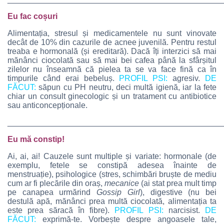
Eu fac coșuri
Alimentația, stresul și medicamentele nu sunt vinovate
decât de 10% din cazurile de acnee juvenilă. Pentru restul
treaba e hormonală (și ereditară). Dacă îți interzici să mai
mănânci ciocolată sau să mai bei cafea până la sfârșitul
zilelor nu înseamnă că pielea ta se va face fină ca în
timpurile când erai bebeluș.
PROFIL PSI:
agresiv.
DE
FĂCUT:
săpun cu PH neutru, deci multă igienă, iar la fete
chiar un consult ginecologic și un tratament cu antibiotice
sau anticoncepționale.
________________________________________________
Eu mă constip!
Ai, ai, ai! Cauzele sunt multiple și variate: hormonale (de
exemplu, fetele se constipă adesea înainte de
menstruație), psihologice (stres, schimbări bruște de mediu
cum ar fi plecările din oraș,
mecanice
(ai stat prea mult timp
pe canapea urmărind
Gossip Girl
), digestive (nu bei
destulă apă, mănânci prea multă ciocolată, alimentația ta
este prea săracă în fibre).
PROFIL PSI:
narcisist.
DE
FĂCUT:
exprimă-te. Vorbește despre angoasele tale,