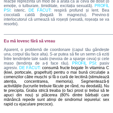
reacție reprezintă un mod de a arăta că ai ceva de dosit (o
emoție, o tulburare, timiditate, excitația sexuală).
PROFIL
PSI:
isteric.
DE FĂCUT:
respiră profund și lent. Bea
ciocolată caldă (bogată în magneziu). Previno-ți
interlocutorul că urmează să roșești (vexată, roșeața se va
resorbi).
________________________________________________
Eu mă lovesc fără să vreau
Aparent, o problemă de coordonare (capul tău gândește
una, corpul tău face alta). S-ar putea să fie un semn că eziți
între tendințele tale sado (nevoia de a sparge ceva) și cele
maso (tendința de a-ți face rău).
PROFIL PSI:
pasiv
agresiv.
DE FĂCUT:
consumă fructe bogate în vitamina C
(kiwi, portocale, grapefruit) pentru o mai bună circulație a
comenzilor către mușchi și fă o cură de lecitină (stimulează
atenția, concentrarea, memoria). Segmentează-ți
activitățile (lucrurile trebuie făcute pe rând, nu deodată). Nu
te precipita. Graba strică treaba (o faci prost și trebui să te
apuci din nou) și plăcerea (80% dintre bărbații care
mănâncă repede sunt atinși de sindromul iepurelui: sex
rapid cu ejaculare precoce).
________________________________________________