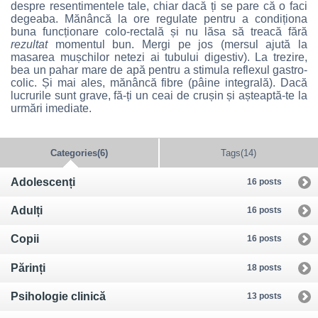
despre resentimentele tale, chiar dacă ți se pare că o faci
degeaba. Mănâncă la ore regulate pentru a condiționa
buna funcționare colo-rectală și nu lăsa să treacă fără
rezultat
momentul bun. Mergi pe jos (mersul ajută la
masarea mușchilor netezi ai tubului digestiv). La trezire,
bea un pahar mare de apă pentru a stimula reflexul gastro-
colic. Și mai ales, mănâncă fibre (pâine integrală). Dacă
lucrurile sunt grave, fă-ți un ceai de crușin și așteaptă-te la
urmări imediate.
Categories(6)
Tags(14)
Adolescenți
16 posts
Adulți
16 posts
Copii
16 posts
Părinți
18 posts
Psihologie clinică
13 posts