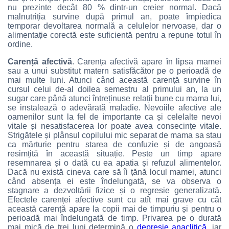
nu prezinte decât 80 % dintr-un creier normal. Dacă
malnutriția survine după primul an, poate împiedica
temporar devoltarea normală a celulelor nervoase, dar o
alimentație corectă este suficientă pentru a repune totul în
ordine.
Carență afectivă
. Carența afectivă apare în lipsa mamei
sau a unui substitut matern satisfăcător pe o perioadă de
mai multe luni. Atunci când această carență survine în
cursul celui de-al doilea semestru al primului an, la un
sugar care până atunci întreținuse relații bune cu mama lui,
se instalează o adevărată maladie. Nevoiile afective ale
oamenilor sunt la fel de importante ca și celelalte nevoi
vitale și nesatisfacerea lor poate avea consecințe vitale.
Strigătele și plânsul copilului mic separat de mama sa stau
ca mărturie pentru starea de confuzie și de angoasă
resimțită în această situație. Peste un timp apare
resemnarea și o dată cu ea apatia și refuzul alimentelor.
Dacă nu există cineva care să îi țănă locul mamei, atunci
când absența ei este îndelungată, se va observa o
stagnare a dezvoltării fizice și o regresie generalizată.
Efectele carenței afective sunt cu atît mai grave cu cât
această carență apare la copii mai de timpuriu și pentru o
perioadă mai îndelungată de timp. Privarea pe o durată
mai mică de trei luni determină o
depresie anaclitică
, iar