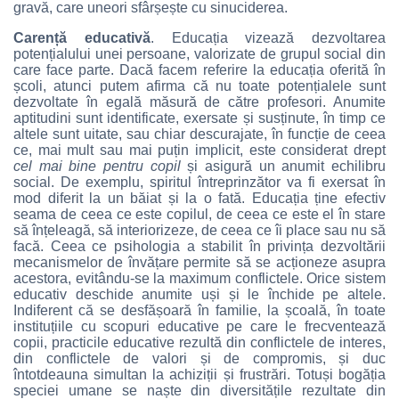
gravă, care uneori sfârșește cu sinuciderea.
Carență educativă
. Educația vizează dezvoltarea
potențialului unei persoane, valorizate de grupul social din
care face parte. Dacă facem referire la educația oferită în
școli, atunci putem afirma că nu toate potențialele sunt
dezvoltate în egală măsură de către profesori. Anumite
aptitudini sunt identificate, exersate și susținute, în timp ce
altele sunt uitate, sau chiar descurajate, în funcție de ceea
ce, mai mult sau mai puțin implicit, este considerat drept
cel mai bine pentru copil
și asigură un anumit echilibru
social. De exemplu, spiritul întreprinzător va fi exersat în
mod diferit la un băiat și la o fată. Educația ține efectiv
seama de ceea ce este copilul, de ceea ce este el în stare
să înțeleagă, să interiorizeze, de ceea ce îi place sau nu să
facă. Ceea ce psihologia a stabilit în privința dezvoltării
mecanismelor de învățare permite să se acționeze asupra
acestora, evitându-se la maximum conflictele. Orice sistem
educativ deschide anumite uși și le închide pe altele.
Indiferent că se desfășoară în familie, la școală, în toate
instituțiile cu scopuri educative pe care le frecventează
copii, practicile educative rezultă din conflictele de interes,
din conflictele de valori și de compromis, și duc
întotdeauna simultan la achiziții și frustrări. Totuși bogăția
speciei umane se naște din diversitățile rezultate din