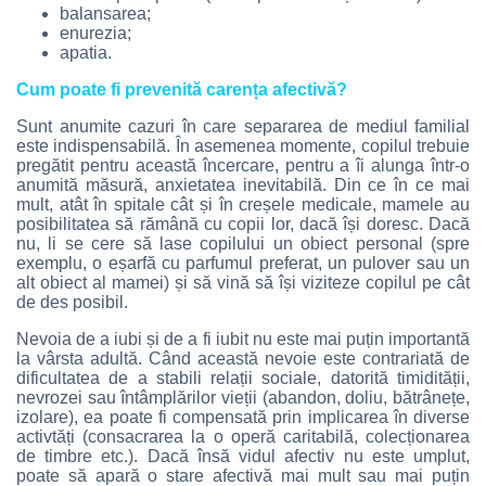
balansarea;
enurezia;
apatia.
Cum poate fi prevenită carența afectivă?
Sunt anumite cazuri în care separarea de mediul familial
este indispensabilă. În asemenea momente, copilul trebuie
pregătit pentru această încercare, pentru a îi alunga într-o
anumită măsură, anxietatea inevitabilă. Din ce în ce mai
mult, atât în spitale cât și în creșele medicale, mamele au
posibilitatea să rămână cu copii lor, dacă își doresc. Dacă
nu, li se cere să lase copilului un obiect personal (spre
exemplu, o eșarfă cu parfumul preferat, un pulover sau un
alt obiect al mamei) și să vină să își viziteze copilul pe cât
de des posibil.
Nevoia de a iubi și de a fi iubit nu este mai puțin importantă
la vârsta adultă. Când această nevoie este contrariată de
dificultatea de a stabili relații sociale, datorită timidității,
nevrozei sau întâmplărilor vieții (abandon, doliu, bătrânețe,
izolare), ea poate fi compensată prin implicarea în diverse
activtăți (consacrarea la o operă caritabilă, colecționarea
de timbre etc.). Dacă însă vidul afectiv nu este umplut,
poate să apară o stare afectivă mai mult sau mai puțin