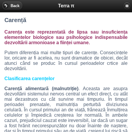
Terra π
Back
Carență
Carența este reprezentată de lipsa sau insuficiența
elementelor biologice sau psihologice indispensabile
dezvoltării armonioase a ființei umane.
Putem diferenția mai multe tipuri de carențe. Consecințele
lor, oricare ar fi acelea, nu sunt dramatice de obicei, decât
atunci când se produc în cursul perioadelor crtice ale
dezvoltării.
Clasificarea carențelor
Carență alimentară (malnutriție)
. Aceasta are asupra
dezvoltării sistemului nervos central un efect direct, cu atât
mai dezastruos cu cât survine mai timpuriu. În timpul
perioadei prenatale, malnutriția perturbă diviziunea
celulară. În cursul primului an de viață, frânează înmulțirea
celulelor și împiedică creșterea lor normală. În ambele
cazuri, prejudiciul cauzat este ireversibil, iar dacă un sugar
a fost hrănit necorespunzător nu doar înainte de naștere,
dar și în timpul primului său an de viață, creierul lui riscă să