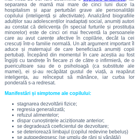
separarea de mamă mai mare de cinci luni duce la
hospitalism și apar perturbări grave ale personalității
copilului (inteligență și afectivitate). Analizând biografiile
adulților sau adolescenților inadaptați social, anumiți autori
au constat că delicvența (în special furturile și prostituția
minorelor) este de cinci ori mai frecventă la persoanele
care au avut carențe afective în copilărie, decât la cei
crescuți într-o familie normală. Un alt argument important îl
aduce și maternajul de care beneficiază anumiți copii
pertubați. Începând din momentul în care aceștia au fost
îngijiți cu tandrețe în fiecare zi de către o infirmieră, de o
puericultoare sau de o psiholoagă (ca substitute ale
mamei), ei și-au recăpătat gustul de viață, a reapărut
inteligența, au reînceput să mănânce, iar curba lor
ponderală s-a redresat.
Manifestări și simptome ale copilului:
stagnarea dezvoltării fizice;
regresia generalizată;
refuzul alimentelor;
dispar cunoștințele aciziționate anterior;
se degradează coeficientul de dezvoltare;
se deteriorează limbajul (copilul redevine bebeluș)
se autopedepsesc (se umplu de răni și vânătăi)