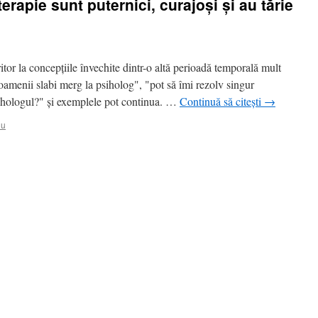
erapie sunt puternici, curajoși și au tărie
ritor la concepțiile învechite dintr-o altă perioadă temporală mult
 oamenii slabi merg la psiholog", "pot să îmi rezolv singur
sihologul?" și exemplele pot continua. …
Continuă să citești
→
iu