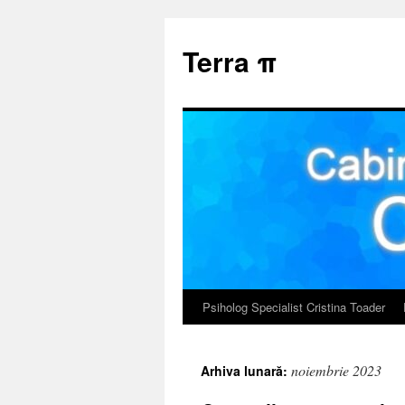
Sari
la
Terra π
conținut
Psiholog Specialist Cristina Toader
noiembrie 2023
Arhiva lunară: