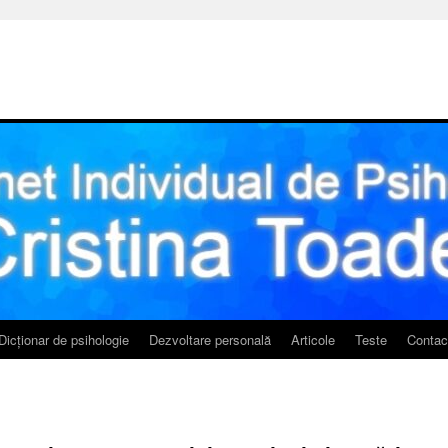
Dicționar de psihologie
Dezvoltare personală
Articole
Teste
Contac