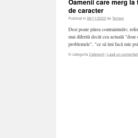
Oamenii care merg la t
de caracter
Publicat în
06/11/2023
de
Terrapi
Desi poate părea contraintuitiv, refe
mai diferită decât cea actuală "doar
problemele", "ce să îmi facă mie p
În categoria
Categorii
|
Lasă un comentar