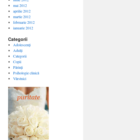
mai 2012
aprilie 2012
martie 2012
februarie 2012
ianuarie 2012
Categorii
Adolescenți
Adulți
Categorii
Copii
Părinți
Psihologie clinică
Vârstnici