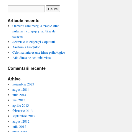
Articole recente
Oamenii care merg la terapie sunt
puternici, curajoși și au tărie de
caracter
Secretele Inteligenței Copilului
Anatomia Emoțiilor
Cele mai interesante filme psihologice
Atitudinea ne schimbă viața
Comentarii recente
Arhive
noiembrie 2023
august 2014
iulie 2014
mai 2013
aprilie 2013
februarie 2013
septembrie 2012
august 2012
iulie 2012
iunie 2012