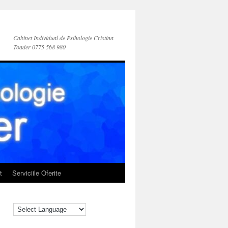
Cabinet Individual de Psihologie Cristina
Toader 0775 568 980
t
Serviciile Oferite