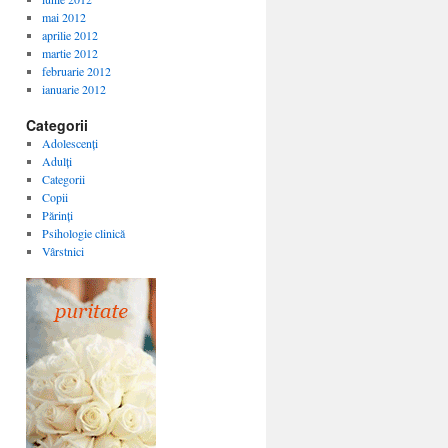
mai 2012
aprilie 2012
martie 2012
februarie 2012
ianuarie 2012
Categorii
Adolescenți
Adulți
Categorii
Copii
Părinți
Psihologie clinică
Vârstnici