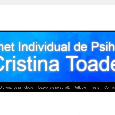
Dicționar de psihologie
Dezvoltare personală
Articole
Teste
Contac