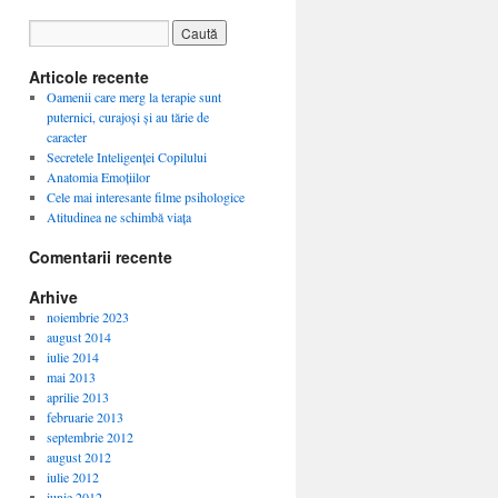
Articole recente
Oamenii care merg la terapie sunt
puternici, curajoși și au tărie de
caracter
Secretele Inteligenței Copilului
Anatomia Emoțiilor
Cele mai interesante filme psihologice
Atitudinea ne schimbă viața
Comentarii recente
Arhive
noiembrie 2023
august 2014
iulie 2014
mai 2013
aprilie 2013
februarie 2013
septembrie 2012
august 2012
iulie 2012
iunie 2012