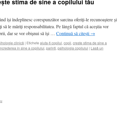
ște stima de sine a copilului tău
d își îndeplinesc corespunzător sarcina oferiți-le recunoaștere și
i să le măriți responsabilitatea. Pe lângă faptul că aceștia vor
prii, dar se vor obișnui să își …
Continuă să citești
→
ihologie clinică
|
Etichete
ajuta-ti copilul
,
copii
,
creste stima de sine a
increderea in sine a copilului
,
parinti
,
psihologia copilului
|
Lasă un
iu