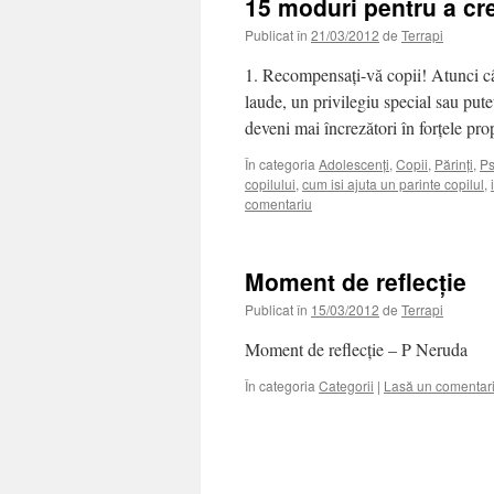
15 moduri pentru a cre
Publicat în
21/03/2012
de
Terrapi
1. Recompensați-vă copii! Atunci cân
laude, un privilegiu special sau puteț
deveni mai încrezători în forțele pro
În categoria
Adolescenți
,
Copii
,
Părinți
,
Ps
copilului
,
cum isi ajuta un parinte copilul
,
comentariu
Moment de reflecție
Publicat în
15/03/2012
de
Terrapi
Moment de reflecție – P Neruda
În categoria
Categorii
|
Lasă un comentar