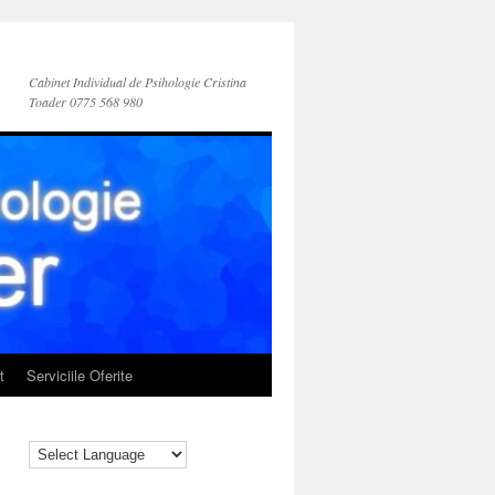
Cabinet Individual de Psihologie Cristina
Toader 0775 568 980
t
Serviciile Oferite