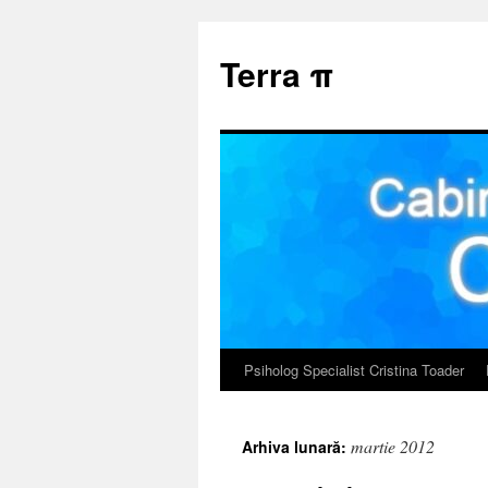
Sari
la
Terra π
conținut
Psiholog Specialist Cristina Toader
martie 2012
Arhiva lunară: