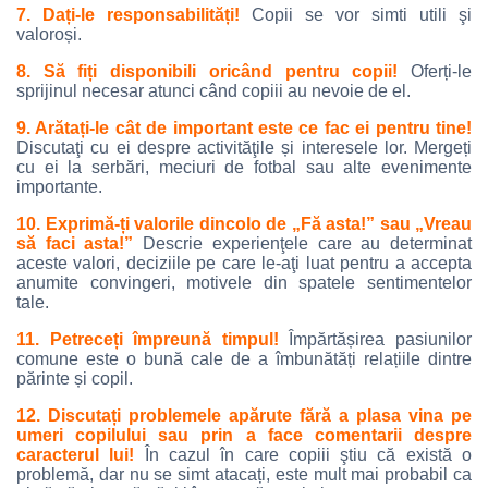
7. Dați-le responsabilități!
Copii se vor simti utili şi
valoroși.
8. Să fiți disponibili oricând pentru copii!
Oferți-le
sprijinul necesar atunci când copiii au nevoie de el.
9. Arătați-le cât de important este ce fac ei pentru tine!
Discutaţi cu ei despre activităţile și interesele lor. Mergeți
cu ei la serbări, meciuri de fotbal sau alte evenimente
importante.
10. Exprimă-ți valorile dincolo de „Fă asta!” sau „Vreau
să faci asta!”
Descrie experienţele care au determinat
aceste valori, deciziile pe care le-aţi luat pentru a accepta
anumite convingeri, motivele din spatele sentimentelor
tale.
11. Petreceți împreună timpul!
Împărtășirea pasiunilor
comune este o bună cale de a îmbunătăți relațiile dintre
părinte și copil.
12. Discutați problemele apărute fără a plasa vina pe
umeri copilului sau prin a face comentarii despre
caracterul lui!
În cazul în care copiii ştiu că există o
problemă, dar nu se simt atacați, este mult mai probabil ca