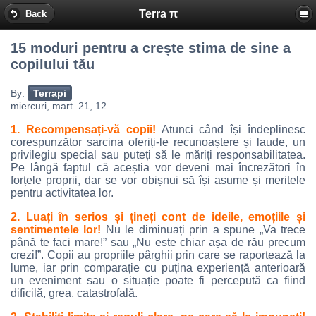
Terra π
Back
15 moduri pentru a crește stima de sine a
copilului tău
By:
Terrapi
miercuri, mart. 21, 12
1. Recompensați-vă copii!
Atunci când își îndeplinesc
corespunzător sarcina oferiți-le recunoaștere și laude, un
privilegiu special sau puteți să le măriți responsabilitatea.
Pe lângă faptul că aceștia vor deveni mai încrezători în
forțele proprii, dar se vor obișnui să își asume și meritele
pentru activitatea lor.
2. Luați în serios și țineți cont de ideile, emoțiile și
sentimentele lor!
Nu le diminuați prin a spune „Va trece
până te faci mare!” sau „Nu este chiar așa de rău precum
crezi!”. Copii au propriile pârghii prin care se raportează la
lume, iar prin comparație cu puțina experiență anterioară
un eveniment sau o situație poate fi percepută ca fiind
dificilă, grea, catastrofală.