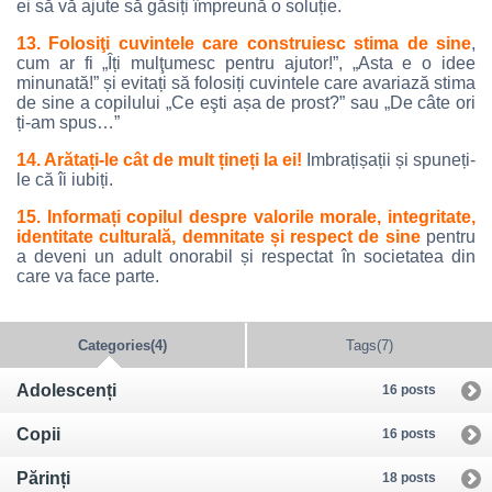
ei să vă ajute să găsiți împreună o soluție.
13. Folosiţi cuvintele care construiesc stima de sine
,
cum ar fi „Îți mulţumesc pentru ajutor!”, „Asta e o idee
minunată!” și evitați să folosiți cuvintele care avariază stima
de sine a copilului „Ce eşti așa de prost?” sau „De câte ori
ți-am spus…”
14. Arătați-le cât de mult țineți la ei!
Imbrațișații și spuneți-
le că îi iubiți.
15. Informați copilul despre valorile morale, integritate,
identitate culturală, demnitate și respect de sine
pentru
a deveni un adult onorabil și respectat în societatea din
care va face parte.
Categories(4)
Tags(7)
Adolescenți
16 posts
Copii
16 posts
Părinți
18 posts