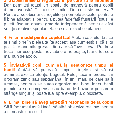
3. Stabiliți limite și reguli clare, pe care să le impuneți!
Dar permiteți totuși un spațiu de manevră pentru copiii
dumneavoastră în aceste limite. De ce este necesar?
Pentru a se obișnui cu regulile și normele sociale, pentru a
fi bine adaptați și pentru a putea face față frustrării (totuși le
puteți lăsa un anumit grad de independență pentru a găsi
soluții creative, spontanietatea și farmecul copilăriei).
4. Fii un model pentru copilul tău!
Arată-i copilului tău că
te simți bine în pielea ta (te accepți așa cum ești) și că și tu
poți face anumite greșeli din care să înveți ceva. Pentru a
trece mai ușor peste inevitabilele nereușite, luând tot ce e
mai bun de acolo.
5. Învăţaţi-vă copiii cum să își gestioneze timpul și
banii!
Ajută-i să petreacă timpul înţelept şi să își
administreze cu atenție bugetul. Puteți face împreună un
program zilnic sau săptămânal, în linii mari, pe care să îl
urmeze, pentru a se putea organiza mai bine. Iar cu banii
primiți ca și recompensă sau banii de buzunar pe care îi
strânge singur își poate lua spre exemplu, o bicicletă.
6. E mai bine să aveți așteptări rezonabile de la copii!
Să îi îndrumați astfel încât să aibă obiective realiste, pentru
a cunoaște succesul.