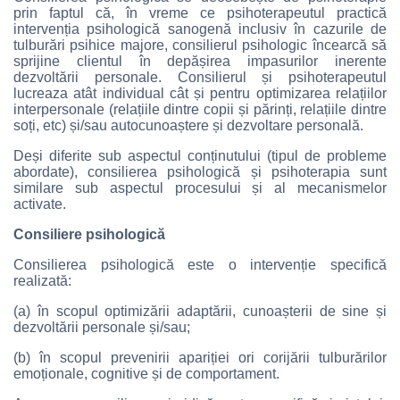
prin faptul că, în vreme ce psihoterapeutul practică
intervenția psihologică sanogenă inclusiv în cazurile de
tulburări psihice majore, consilierul psihologic încearcă să
sprijine clientul în depășirea impasurilor inerente
dezvoltării personale. Consilierul și psihoterapeutul
lucreaza atât individual cât și pentru optimizarea relațiilor
interpersonale (relațiile dintre copii și părinți, relațiile dintre
soți, etc) și/sau autocunoaștere și dezvoltare personală.
Deși diferite sub aspectul conținutului (tipul de probleme
abordate), consilierea psihologică și psihoterapia sunt
similare sub aspectul procesului și al mecanismelor
activate.
Consiliere psihologică
Consilierea psihologică este o intervenție specifică
realizată:
(a) în scopul optimizării adaptării, cunoașterii de sine și
dezvoltării personale și/sau;
(b) în scopul prevenirii apariției ori corijării tulburărilor
emoționale, cognitive și de comportament.