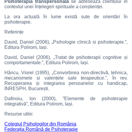
Psihoterapia transpersonală
se adresează clientului în
contextul unei înțelegeri spirituale a conștienței.
La ora actuală în lume există sute de orientări în
psihoterapie.
Referințe
David, Daniel (2006), „Psihologie clinică si psihoterapie.”,
Editura Polirom, Iași.
David, Daniel (2006), „Tratat de psihoterapii cognitive și
comportamentale.”, Editura Polirom, Iași.
Hâncu, Viorel (1995), „Convorbirea non-directivă, tehnica,
mecanismele și valențele sale terapeutice.”, în rev.
Recuperarea și integrarea persoanelor cu handicap,
INRESPH, București.
Dafinoiu, Ion (2000), ”Elemente de psihoterapie
integrativă”, Editura Polirom, Iași.
Resurse utile:
Colegiul Psihologilor din România
Federația Română de Psihoterapie