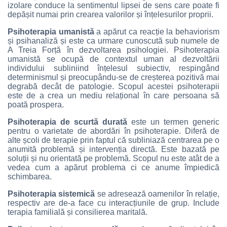
izolare conduce la sentimentul lipsei de sens care poate fi
depășit numai prin crearea valorilor și înțelesurilor proprii.
Psihoterapia umanistă
a apărut ca reacție la behaviorism
și psihanaliză și este ca urmare cunoscută sub numele de
A Treia Forță în dezvoltarea psihologiei. Psihoterapia
umanistă se ocupă de contextul uman al dezvoltării
individului subliniind înțelesul subiectiv, respingând
determinismul și preocupându-se de creșterea pozitivă mai
degrabă decât de patologie. Scopul acestei psihoterapii
este de a crea un mediu relațional în care persoana să
poată prospera.
Psihoterapia de scurtă durată
este un termen generic
pentru o varietate de abordări în psihoterapie. Diferă de
alte școli de terapie prin faptul că subliniază centrarea pe o
anumită problemă și intervenția directă. Este bazată pe
soluții și nu orientată pe problemă. Scopul nu este atât de a
vedea cum a apărut problema ci ce anume împiedică
schimbarea.
Psihoterapia sistemică
se adresează oamenilor în relație,
respectiv are de-a face cu interacțiunile de grup. Include
terapia familială și consilierea maritală.