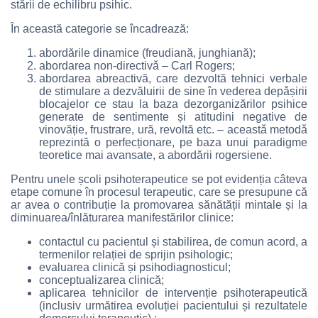
stării de echilibru psihic.
În această categorie se încadrează:
abordările dinamice (freudiană, junghiană);
abordarea non-directivǎ – Carl Rogers;
abordarea abreactivă, care dezvoltă tehnici verbale
de stimulare a dezvăluirii de sine în vederea depǎșirii
blocajelor ce stau la baza dezorganizărilor psihice
generate de sentimente și atitudini negative de
vinovăție, frustrare, ură, revoltă etc. – aceastǎ metodǎ
reprezintă o perfecționare, pe baza unui paradigme
teoretice mai avansate, a abordării rogersiene.
Pentru unele școli psihoterapeutice se pot evidenția câteva
etape comune în procesul terapeutic, care se presupune că
ar avea o contribuție la promovarea sănătății mintale și la
diminuarea/înlăturarea manifestărilor clinice:
contactul cu pacientul și stabilirea, de comun acord, a
termenilor relației de sprijin psihologic;
evaluarea clinică și psihodiagnosticul;
conceptualizarea clinică;
aplicarea tehnicilor de intervenție psihoterapeutică
(inclusiv următirea evoluției pacientului și rezultatele