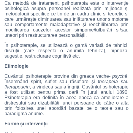
Ca metodă de tratament, psihoterapia este o intervenție
psihologică asupra persoanei realizată prin mijloace și
metodologii specifice ce țin de un cadru clinic și teoretic și
care urmărește diminuarea sau înlăturarea unor simptome
sau comportamente maladaptative și reechilibrarea prin
modificarea cauzelor acestor simpome/tulburări și/sau
uneori prin restructurarea personalității.
În psihoterapie, se utilizează o gamă variată de tehnici:
discuții (care respectă o anumită tehnică), hipnoză,
sugestie, restructurare cognitivă etc.
Etimologie
Cuvântul psihoterapie provine din greaca veche-
psychē
,
însemnând spirit, suflet sau răsuflare și
therapeia
sau
therapeuein
, a vindeca sau a îngriji. Cuvântul psihoterapie
a fost utilizat pentru prima oară în jurul anului 1890.
Psihoterapia era definită în acea epocă ca ameliorare a
distresului sau dizabilității unei persoane de către o alta
prin folosirea unei abordări bazate pe o teorie sau o
paradigmă anume.
Forme și intervenții