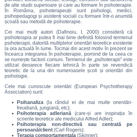
de alte studii superioare și care au formare în psihoterapie.
În România, psihoterapeuții sunt psihologi, medici,
psihopedagogi și asistenți sociali cu formare într-o anumită
școală sau metodă de psihoterapie.
Cei mai mulți autori (Dafinoiu, I, 2000) consideră că
psihoterapia ar putea fi mai bine definită folosind termenul
psihoterapii, datorită multiplelor orientări teoretice existente
la ora actuală în lume. Tocmai din acest motiv în prezent se
încearca integrarea în psihoterapie, pornind de la ceea ce
se numește factorii comuni. Termenul de „psihoterapii” este
utilizat deoarece fiecare tehnică în parte se revendică
teoretic de la una din numeroasele școli și orientări din
psihologie.
Cele mai cunoscute orientări (European Psychotherapy
Association) sunt:
Psihanaliza
(la rândul ei de mai multe orientări-
freudiană, jungiană, etc);
Psihoterapia adleriană
(care-și are inspirația în
scrierile teoretice ale medicului Alfred Adler);
Psihoterapia non-directivă sau centrată pe
persoană/client
(Carl Rogers);
Terapia comportamentala
(Skinner);