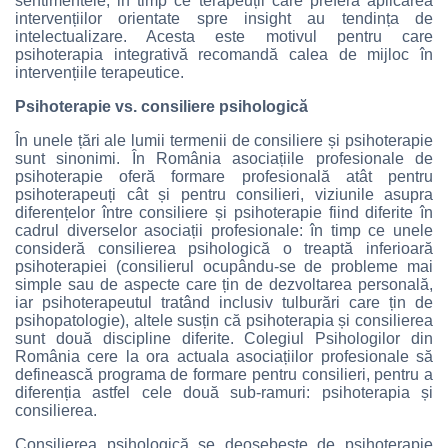
sentimentele, in timp ce terapeuții care preferă aplicarea
intervențiilor orientate spre insight au tendința de
intelectualizare. Acesta este motivul pentru care
psihoterapia integrativă recomandă calea de mijloc în
intervențiile terapeutice.
Psihoterapie vs. consiliere psihologică
În unele țări ale lumii termenii de consiliere și psihoterapie
sunt sinonimi. În România asociațiile profesionale de
psihoterapie oferă formare profesională atât pentru
psihoterapeuți cât și pentru consilieri, viziunile asupra
diferențelor între consiliere și psihoterapie fiind diferite în
cadrul diverselor asociații profesionale: în timp ce unele
consideră consilierea psihologică o treaptă inferioară
psihoterapiei (consilierul ocupându-se de probleme mai
simple sau de aspecte care țin de dezvoltarea personală,
iar psihoterapeutul tratând inclusiv tulburări care țin de
psihopatologie), altele susțin că psihoterapia și consilierea
sunt două discipline diferite. Colegiul Psihologilor din
România cere la ora actuala asociațiilor profesionale să
definească programa de formare pentru consilieri, pentru a
diferenția astfel cele două sub-ramuri: psihoterapia și
consilierea.
Consilierea psihologică se deosebește de psihoterapie