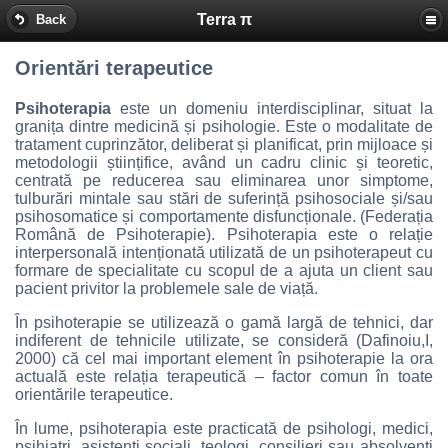
Terra π
Back
Orientări terapeutice
Psihoterapia
este un domeniu interdisciplinar, situat la
granița dintre medicină și psihologie. Este o modalitate de
tratament cuprinzător, deliberat și planificat, prin mijloace și
metodologii științifice, având un cadru clinic și teoretic,
centrată pe reducerea sau eliminarea unor simptome,
tulburări mintale sau stări de suferință psihosociale și/sau
psihosomatice și comportamente disfuncționale. (Federația
Română de Psihoterapie). Psihoterapia este o relație
interpersonală intenționată utilizată de un psihoterapeut cu
formare de specialitate cu scopul de a ajuta un client sau
pacient privitor la problemele sale de viață.
În psihoterapie se utilizează o gamă largă de tehnici, dar
indiferent de tehnicile utilizate, se consideră (Dafinoiu,I,
2000) că cel mai important element în psihoterapie la ora
actuală este relația terapeutică – factor comun în toate
orientările terapeutice.
În lume, psihoterapia este practicată de psihologi, medici,
psihiatri, asistenți sociali, teologi, consilieri sau absolvenți