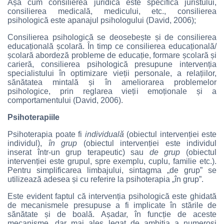
Așa cum consilierea juridică este specifică juristului,
consilierea medicală, medicului, etc., consilierea
psihologică este apanajul psihologului (David, 2006);
Consilierea psihologică se deosebește și de consilierea
educațională școlară. În timp ce consilierea educațională/
școlară abordeză probleme de educație, formare școlară și
carieră, consilierea psihologică presupune intervenția
specialistului în optimizare vieții personale, a relațiilor,
sănătatea mintală și în ameliorarea problemelor
psihologice, prin reglarea vieții emoționale și a
comportamentului (David, 2006).
Psihoterapiile
Psihoterapia poate fi
individuală
(obiectul intervenției este
individul),
în grup
(obiectul intervenției este individul
inserat într-un grup terapeutic) sau
de grup
(obiectul
intervenției este grupul, spre exemplu, cuplu, familie etc.).
Pentru simplificarea limbajului, sintagma „de grup” se
utilizează adesea și cu referire la psihoterapia „în grup”.
Este evident faptul că intervenția psihologică este ghidată
de mecanismele presupuse a fi implicate în stările de
sănătate și de boală. Așadar, în funcție de aceste
mecanisme, dar mai ales legat de ambiția a numeroși