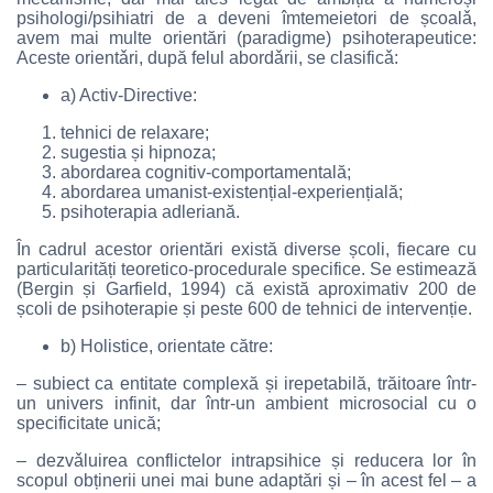
psihologi/psihiatri de a deveni îmtemeietori de școalǎ,
avem mai multe orientări (paradigme) psihoterapeutice:
Aceste orientǎri, după felul abordǎrii, se clasificǎ:
a) Activ-Directive:
tehnici de relaxare;
sugestia și hipnoza;
abordarea cognitiv-comportamentală;
abordarea umanist-existențial-experiențială;
psihoterapia adleriană.
În cadrul acestor orientări există diverse școli, fiecare cu
particularități teoretico-procedurale specifice. Se estimează
(Bergin și Garfield, 1994) că există aproximativ 200 de
școli de psihoterapie și peste 600 de tehnici de intervenție.
b) Holistice, orientate către:
– subiect ca entitate complexă și irepetabilă, trăitoare într-
un univers infinit, dar într-un ambient microsocial cu o
specificitate unică;
– dezvǎluirea conflictelor intrapsihice și reducera lor în
scopul obținerii unei mai bune adaptări și – în acest fel – a