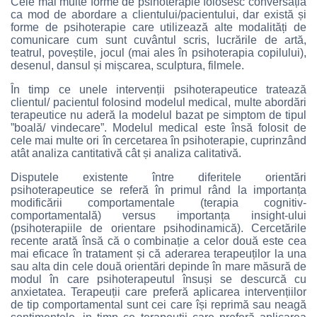
Cele mai multe forme de psihoterapie folosesc conversația
ca mod de abordare a clientului/pacientului, dar există și
forme de psihoterapie care utilizează alte modalități de
comunicare cum sunt cuvântul scris, lucrările de artă,
teatrul, poveștile, jocul (mai ales în psihoterapia copilului),
desenul, dansul și mișcarea, sculptura, filmele.
În timp ce unele intervenții psihoterapeutice tratează
clientul/ pacientul folosind modelul medical, multe abordări
terapeutice nu aderă la modelul bazat pe simptom de tipul
”boală/ vindecare”. Modelul medical este însă folosit de
cele mai multe ori în cercetarea în psihoterapie, cuprinzând
atât analiza cantitativă cât și analiza calitativă.
Disputele existente între diferitele orientări
psihoterapeutice se referă în primul rând la importanța
modificării comportamentale (terapia cognitiv-
comportamentală) versus importanța insight-ului
(psihoterapiile de orientare psihodinamică). Cercetările
recente arată însă că o combinație a celor două este cea
mai eficace în tratament și că aderarea terapeuților la una
sau alta din cele două orientări depinde în mare măsură de
modul în care psihoterapeutul însuși se descurcă cu
anxietatea. Terapeuții care preferă aplicarea intervențiilor
de tip comportamental sunt cei care își reprimă sau neagă