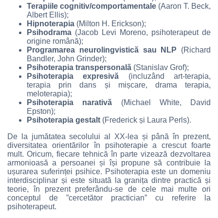
Terapiile cognitiv/comportamentale
(Aaron T. Beck,
Albert Ellis);
Hipnoterapia
(Milton H. Erickson);
Psihodrama
(Jacob Levi Moreno, psihoterapeut de
origine română);
Programarea neurolingvistică sau NLP
(Richard
Bandler, John Grinder);
Psihoterapia transpersonală
(Stanislav Grof);
Psihoterapia expresivă
(incluzând art-terapia,
terapia prin dans și mișcare, drama terapia,
meloterapia);
Psihoterapia narativă
(Michael White, David
Epston);
Psihoterapia gestalt
(Frederick și Laura Perls).
De la jumătatea secolului al XX-lea și până în prezent,
diversitatea orientărilor în psihoterapie a crescut foarte
mult. Oricum, fiecare tehnică în parte vizează dezvoltarea
armonioasă a persoanei și își propune să contribuie la
ușurarea suferinței psihice. Psihoterapia este un domeniu
interdisciplinar și este situată la granița dintre practică și
teorie, în prezent preferându-se de cele mai multe ori
conceptul de ”cercetător practician” cu referire la
psihoterapeut.