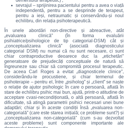
demersului terapeutic) ;
sevrajul – sprijinirea pacientului pentru a avea o viață
independentă, pentru a se desprinde de terapeut,
pentru a ieși, netraumatic și conservându-și noul
echilibru, din relația psihoterapeutică.
În unele abordări non-directive și abreactive, atât
„evaluarea clinică” (în forma evaluării
psihiatrice/psihologice de tip categorial-DSM) cât și
„conceptualizarea clinică” (asociată diagnosticului
categorial DSM) nu numai că nu sunt necesare, ci sunt
chiar contraproductive deoarece duc la „etichetări”
generatoare de prejudecăți conceptuale de natură să
îngreuneze sau chiar să compromită procesul terapeutic.
De aceea Carl Roges a evitat „diagnosticele clinice”,
considerându-le procustiene, și chiar termenul de
psihoterapie – pentru el, între „psiholog” și „client” se naște
o relație de ajutor psihologic în care o persoană, aflată în
stare de echilibru psihic mai bun, ajută, printr-o atitudine de
acceptare cvasi-necondiționată, o altă persoană, aflată în
dificultate, să atingă parametrii psihici necesari unei bune
adaptări; chiar și în aceste condiții însă „evaluarea non-
categorială” (care este starea inițială; ce probleme sunt?) și
„conceptualizarea non-categorială” (cum s-au dezvoltat
aceste probleme) sunt componente importante ale