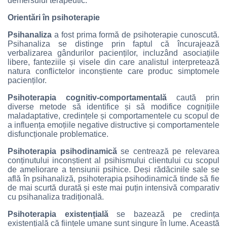
demersului terapeutic.
Orientări în psihoterapie
Psihanaliza
a fost prima formă de psihoterapie cunoscută.
Psihanaliza se distinge prin faptul că încurajează
verbalizarea gândurilor pacienților, incluzând asociațiile
libere, fanteziile și visele din care analistul interpretează
natura conflictelor inconștiente care produc simptomele
pacienților.
Psihoterapia cognitiv-comportamentală
caută prin
diverse metode să identifice și să modifice cognițiile
maladaptative, credințele și comportamentele cu scopul de
a influența emoțiile negative distructive și comportamentele
disfuncționale problematice.
Psihoterapia psihodinamică
se centrează pe relevarea
conținutului inconștient al psihismului clientului cu scopul
de ameliorare a tensiunii psihice. Deși rădăcinile sale se
află în psihanaliză, psihoterapia psihodinamică tinde să fie
de mai scurtă durată și este mai puțin intensivă comparativ
cu psihanaliza tradițională.
Psihoterapia existențială
se bazează pe credința
existențială că ființele umane sunt singure în lume. Această